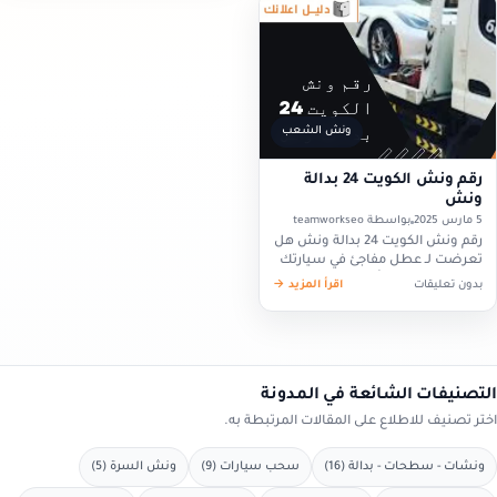
ونش الشعب
رقم ونش الكويت 24 بدالة
ونش
5 مارس 2025
بواسطة teamworkseo
رقم ونش الكويت 24 بدالة ونش هل
تعرضت لـ عطل مفاجئ في سيارتك
على طريق سريع أو داخل مدينة
بدون تعليقات
اقرأ المزيد →
الكويت؟ لا داعي للقلق فمع رقم
ونش…
التصنيفات الشائعة في المدونة
اختر تصنيف للاطلاع على المقالات المرتبطة به.
ونشات - سطحات - بدالة (16)
سحب سيارات (9)
ونش السرة (5)