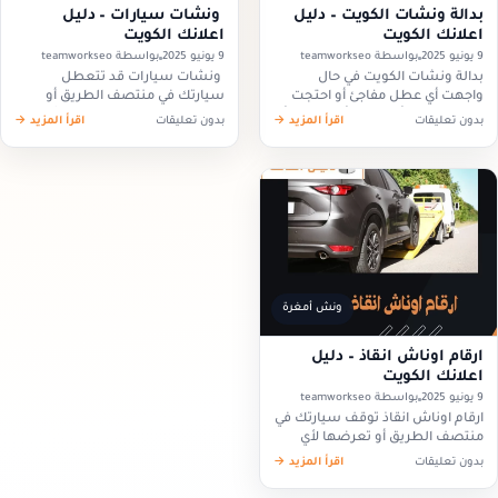
بدالة ونشات الكويت – دليل
ونشات سيارات – دليل
اعلانك الكويت
اعلانك الكويت
9 يونيو 2025
بواسطة teamworkseo
9 يونيو 2025
بواسطة teamworkseo
بدالة ونشات الكويت في حال
ونشات سيارات قد تتعطل
واجهت أي عطل مفاجئ أو احتجت
سيارتك في منتصف الطريق أو
إلى خدمة رفع أو سحب أو نقل في أي
تحتاج إلى نقلها من مكان إلى آخر
بدون تعليقات
اقرأ المزيد →
بدون تعليقات
اقرأ المزيد →
وقت داخل الكويت، فإن التواصل
بشكل آمن وسريع، وهنا تأتي أهمية
مع…
وجود ونشات سيارات يساعدك…
ونش أمغرة
ارقام اوناش انقاذ – دليل
اعلانك الكويت
9 يونيو 2025
بواسطة teamworkseo
ارقام اوناش انقاذ توقف سيارتك في
منتصف الطريق أو تعرضها لأي
عطل مفاجئ يحتاج إلى تصرف
بدون تعليقات
اقرأ المزيد →
سريع، لذلك فإن امتلاك ارقام
اوناش انقاذ موثوقة يسهل عليك…