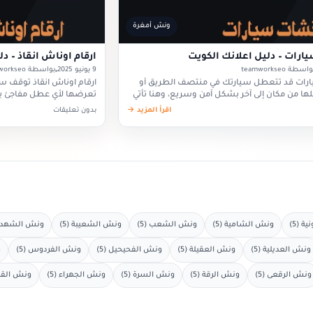
ونش أمغرة
رات – دليل اعلانك الكويت
ارقام اوناش انقاذ – د
اسطة teamworkseo
9 يونيو 2025
بواسطة teamworkseo
ات قد تتعطل سيارتك في منتصف الطريق أو
ارقام اوناش انقاذ توقف 
لها من مكان إلى آخر بشكل آمن وسريع، وهنا تأتي
تعرضها لأي عطل مفاجئ يح
 ونشات سيارات يساعدك…
امتلاك ارقام اوناش انقاذ
اقرأ المزيد →
بدون تعليقات
ة (5)
ونش الشامية (5)
ونش الشعب (5)
ونش الشعيبة (5)
ونش الشهداء 
ونش العديلية (5)
ونش العقيلة (5)
ونش الفحيحيل (5)
ونش الفردوس (5)
و
ونش الرقعى (5)
ونش الرقة (5)
ونش السرة (5)
ونش الجهراء (5)
ونش القرين