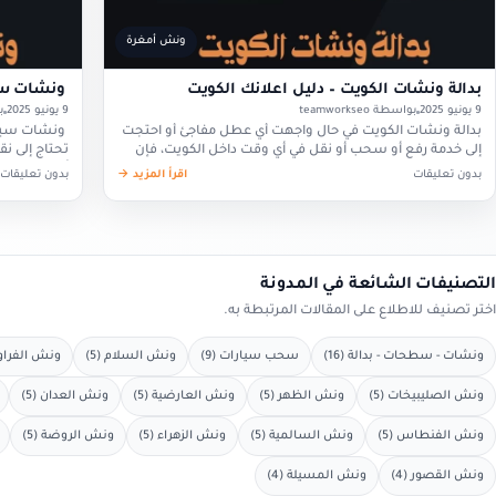
ونش أمغرة
بدالة ونشات الكويت – دليل اعلانك الكويت
ونشات سيا
9 يونيو 2025
بواسطة teamworkseo
9 يونيو 2025
بو
بدالة ونشات الكويت في حال واجهت أي عطل مفاجئ أو احتجت
ونشات سيار
إلى خدمة رفع أو سحب أو نقل في أي وقت داخل الكويت، فإن
تحتاج إلى نق
التواصل مع…
أهمية وجود
بدون تعليقات
اقرأ المزيد →
بدون تعليقات
التصنيفات الشائعة في المدونة
اختر تصنيف للاطلاع على المقالات المرتبطة به.
ونشات - سطحات - بدالة (16)
سحب سيارات (9)
ونش السلام (5)
ونش الفراوني
ونش الصليبيخات (5)
ونش الظهر (5)
ونش العارضية (5)
ونش العدان (5)
ونش الفنطاس (5)
ونش السالمية (5)
ونش الزهراء (5)
ونش الروضة (5)
ونش القصور (4)
ونش المسيلة (4)